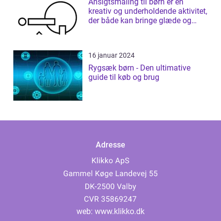
Ansigtsmaling til børn er en
kreativ og underholdende aktivitet,
der både kan bringe glæde og
fantas...
16 januar 2024
Rygsæk børn - Den ultimative
guide til køb og brug
Adresse
web:
www.klikko.dk