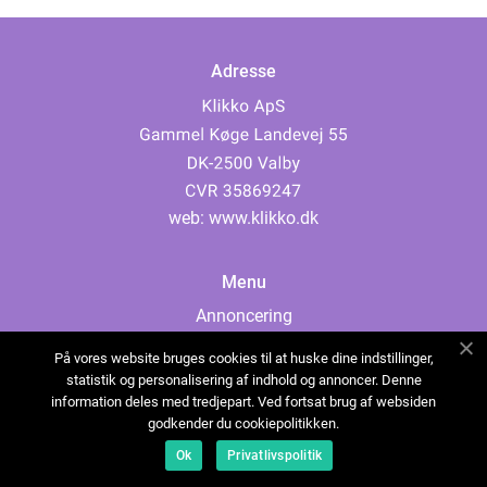
Adresse
web:
www.klikko.dk
Menu
Annoncering
Om os
På vores website bruges cookies til at huske dine indstillinger,
Cookies
statistik og personalisering af indhold og annoncer. Denne
information deles med tredjepart. Ved fortsat brug af websiden
Kontakt os
godkender du cookiepolitikken.
Sitemap
Ok
Privatlivspolitik