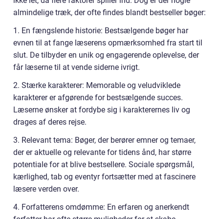
ikke let, da flere faktorer spiller ind. Dog er der nogle
almindelige træk, der ofte findes blandt bestseller bøger:
1. En fængslende historie: Bestsælgende bøger har
evnen til at fange læserens opmærksomhed fra start til
slut. De tilbyder en unik og engagerende oplevelse, der
får læserne til at vende siderne ivrigt.
2. Stærke karakterer: Memorable og veludviklede
karakterer er afgørende for bestsælgende succes.
Læserne ønsker at fordybe sig i karakterernes liv og
drages af deres rejse.
3. Relevant tema: Bøger, der berører emner og temaer,
der er aktuelle og relevante for tidens ånd, har større
potentiale for at blive bestsellere. Sociale spørgsmål,
kærlighed, tab og eventyr fortsætter med at fascinere
læsere verden over.
4. Forfatterens omdømme: En erfaren og anerkendt