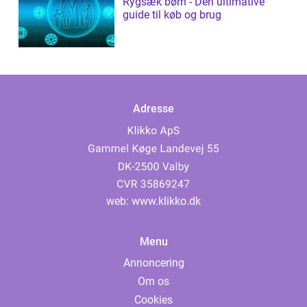
Rygsæk børn - Den ultimative
guide til køb og brug
Adresse
web:
www.klikko.dk
Menu
Annoncering
Om os
Cookies