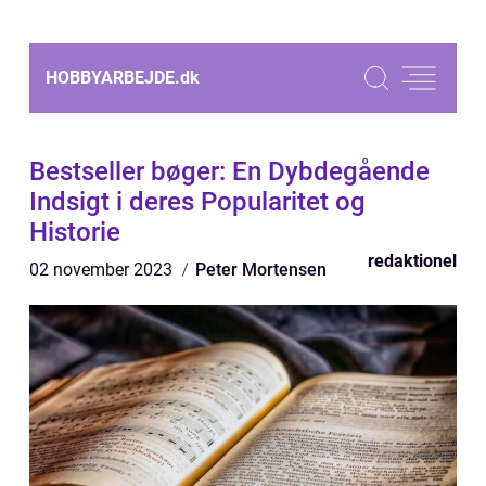
HOBBYARBEJDE.
dk
Bestseller bøger: En Dybdegående
Indsigt i deres Popularitet og
Historie
redaktionel
02 november 2023
Peter Mortensen