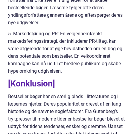
forfatter har ofte større muligheder for at skabe
bestsellende bøger. Læserne følger ofte deres
yndlingsforfattere gennem årene og efterspørger deres
nye udgivelser.
5. Markedsføring og PR: En velgennemtænkt
markedsføringsstrategi, der inkluderer PR-tiltag, kan
være afgørende for at øge bevidstheden om en bog og
dens potentiale som bestseller. En velkoordineret
kampagne kan nå ud til et bredere publikum og skabe
hype omkring udgivelsen.
[Konklusion]
Bestseller bøger har en særlig plads i litteraturen og i
læsernes hjerter. Deres popularitet er drevet af en lang
historie og de nævnte nøglefaktorer. Fra Gutenberg’s
trykpresser til moderne tider er bestseller bøger blevet et
udtryk for tidens tendenser, ønsker og drømme. Uanset
om du er en læser, forfatter eller blot interesseret i at