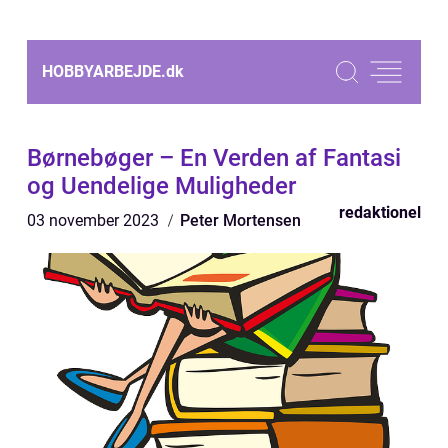
HOBBYARBEJDE.
dk
Børnebøger – En Verden af Fantasi
og Uendelige Muligheder
redaktionel
03 november 2023
Peter Mortensen