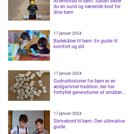
Aftensmad til børn: Sådan sikrer
du en sund og nærende kost for
dine børn
17 januar 2024
Badekåber til børn: En guide til
komfort og stil
17 januar 2024
Godnathistorier for børn er en
ældgammel tradition, der har
fortryllet generationer af småbørn
verde...
17 januar 2024
Skrivebord til børn: Den ultimative
guide