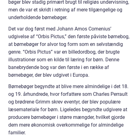
bøger blev stadig primært brugt til religiøs undervisning,
men de var et skridt i retning af mere tilgængelige og
underholdende børnebøger.
Det var dog først med Johann Amos Comenius’
udgivelse af “Orbis Pictus,” den første påviste børnebog,
at børnebøger for alvor tog form som en selvstændig
genre. “Orbis Pictus” var en billedordbog, der brugte
illustrationer som en kilde til læring for børn. Denne
banebrydende bog var den første i en række af
børnebøger, der blev udgivet i Europa.
Børnebøger begyndte at blive mere almindelige i det 18.
og 19. århundrede, hvor forfattere som Charles Perrault
og brødrene Grimm skrev eventyr, der blev populære
læsemateriale for børn. Ligeledes begyndte udgivere at
producere børnebøger i større mængder, hvilket gjorde
dem mere økonomisk overkommelige for almindelige
familier.