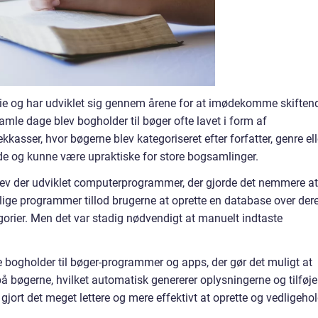
orie og har udviklet sig gennem årene for at imødekomme skiften
amle dage blev bogholder til bøger ofte lavet i form af
kkasser, hvor bøgerne blev kategoriseret efter forfatter, genre ell
e og kunne være upraktiske for store bogsamlinger.
lev der udviklet computerprogrammer, der gjorde det nemmere at
lige programmer tillod brugerne at oprette en database over der
tegorier. Men det var stadig nødvendigt at manuelt indtaste
e bogholder til bøger-programmer og apps, der gør det muligt at
å bøgerne, hvilket automatisk genererer oplysningerne og tilføje
 gjort det meget lettere og mere effektivt at oprette og vedligeho