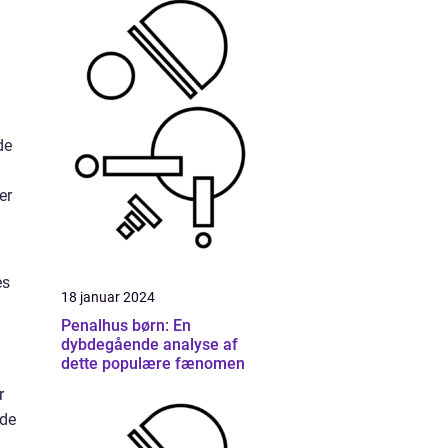
de
er
es
18 januar 2024
Penalhus børn: En
dybdegående analyse af
dette populære fænomen
r
lde