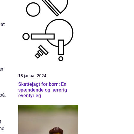
 at
er
18 januar 2024
Skattejagt for børn: En
spændende og lærerig
på,
eventyrleg
g
and