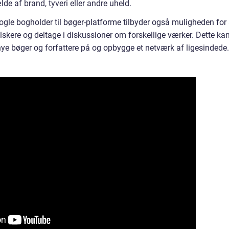
ælde af brand, tyveri eller andre uheld.
gle bogholder til bøger-platforme tilbyder også muligheden for 
kere og deltage i diskussioner om forskellige værker. Dette ka
e bøger og forfattere på og opbygge et netværk af ligesindede.