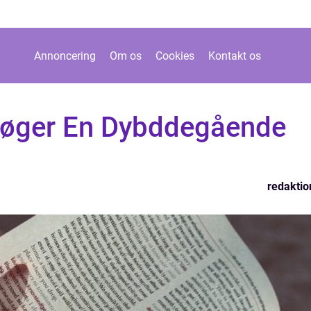
Annoncering
Om os
Cookies
Kontakt os
 bøger En Dybddegående
redaktio