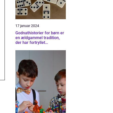
17 januar 2024
Godnathistorier for børn er
en ældgammel tradition,
der har fortryllet
generationer af småbørn
verden over