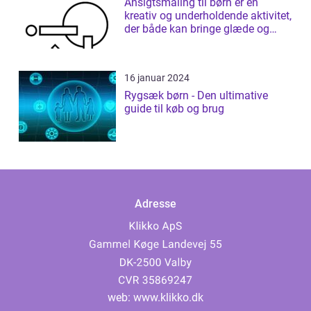
Ansigtsmaling til børn er en
kreativ og underholdende aktivitet,
der både kan bringe glæde og
fantas...
16 januar 2024
Rygsæk børn - Den ultimative
guide til køb og brug
Adresse
web:
www.klikko.dk