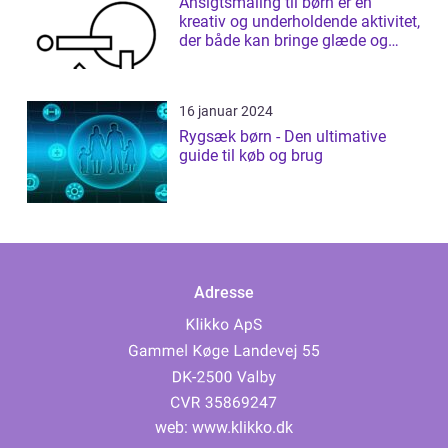
Ansigtsmaling til børn er en
kreativ og underholdende aktivitet,
der både kan bringe glæde og
fantas...
16 januar 2024
Rygsæk børn - Den ultimative
guide til køb og brug
Adresse
web:
www.klikko.dk