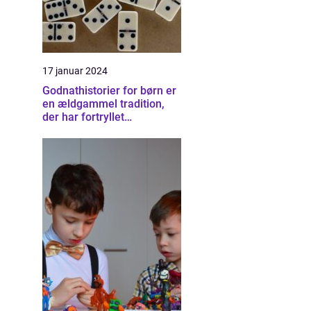
17 januar 2024
Godnathistorier for børn er
en ældgammel tradition,
der har fortryllet
generationer af småbørn
verden over