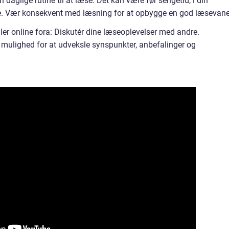
in daglige rutine til at læse. Det kan være før sengetid, i din
jse. Vær konsekvent med læsning for at opbygge en god læsevane
ler online fora: Diskutér dine læseoplevelser med andre.
 mulighed for at udveksle synspunkter, anbefalinger og