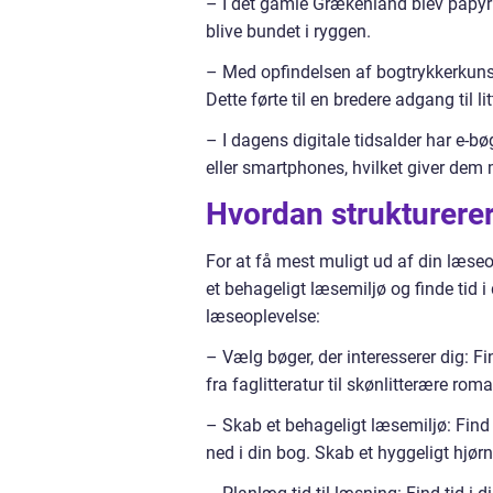
– I det gamle Grækenland blev papyru
blive bundet i ryggen.
– Med opfindelsen af bogtrykkerkuns
Dette førte til en bredere adgang til l
– I dagens digitale tidsalder har e-b
eller smartphones, hvilket giver dem 
Hvordan strukturere
For at få mest muligt ud af din læseopl
et behageligt læsemiljø og finde tid i d
læseoplevelse:
– Vælg bøger, der interesserer dig: Fi
fra faglitteratur til skønlitterære roma
– Skab et behageligt læsemiljø: Find e
ned i din bog. Skab et hyggeligt hjør