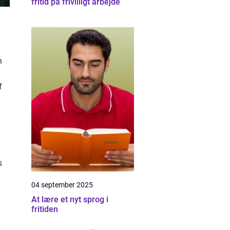
fritid på frivilligt arbejde
n
f
s
04 september 2025
At lære et nyt sprog i
fritiden