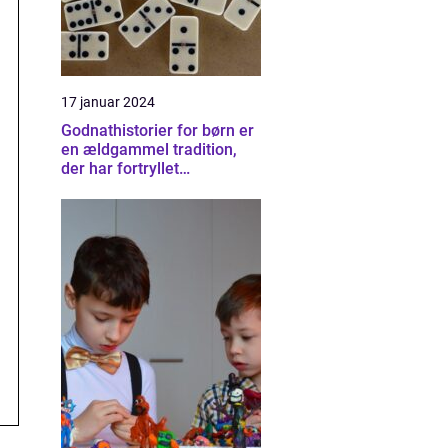
17 januar 2024
Godnathistorier for børn er
en ældgammel tradition,
der har fortryllet
generationer af småbørn
verden over