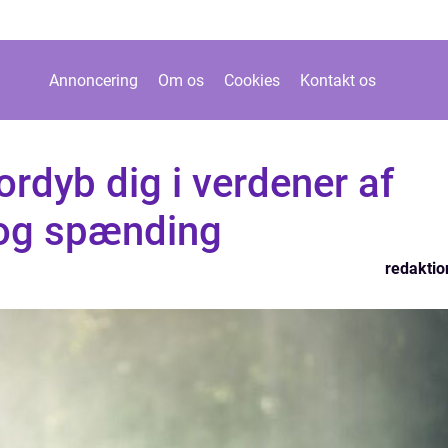
Annoncering
Om os
Cookies
Kontakt os
rdyb dig i verdener af
 og spænding
redaktio