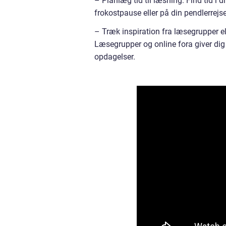
– Planlæg tid til læsning: Find tid i d
frokostpause eller på din pendlerre
– Træk inspiration fra læsegrupper el
Læsegrupper og online fora giver dig
opdagelser.