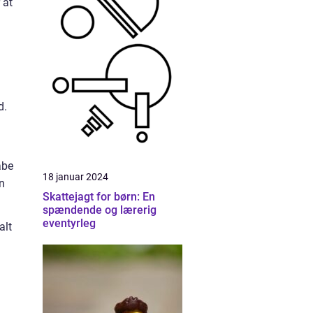
 at
d.
abe
18 januar 2024
in
Skattejagt for børn: En
spændende og lærerig
eventyrleg
alt