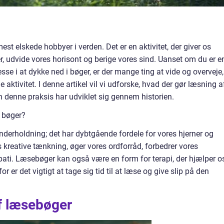
st elskede hobbyer i verden. Det er en aktivitet, der giver os
r, udvide vores horisont og berige vores sind. Uanset om du er e
esse i at dykke ned i bøger, er der mange ting at vide og overveje,
aktivitet. I denne artikel vil vi udforske, hvad der gør læsning a
n denne praksis har udviklet sig gennem historien.
f bøger?
derholdning; det har dybtgående fordele for vores hjerner og
es kreative tænkning, øger vores ordforråd, forbedrer vores
ati. Læsebøger kan også være en form for terapi, der hjælper o
 er det vigtigt at tage sig tid til at læse og give slip på den
af læsebøger