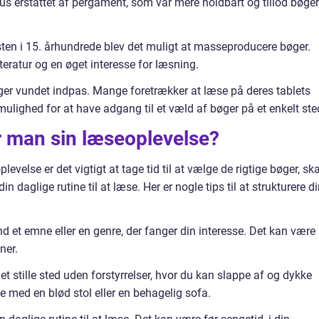
s erstattet af pergament, som var mere holdbart og tillod bøger
ten i 15. århundrede blev det muligt at masseproducere bøger.
itteratur og en øget interesse for læsning.
øger vundet indpas. Mange foretrækker at læse på deres tablets
mulighed for at have adgang til et væld af bøger på et enkelt ste
r man sin læseoplevelse?
evelse er det vigtigt at tage tid til at vælge de rigtige bøger, sk
in daglige rutine til at læse. Her er nogle tips til at strukturere d
nd et emne eller en genre, der fanger din interesse. Det kan være 
ner.
t stille sted uden forstyrrelser, hvor du kan slappe af og dykke
ne med en blød stol eller en behagelig sofa.