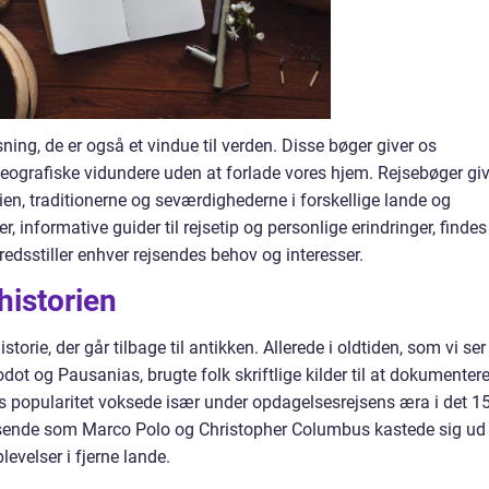
ning, de er også et vindue til verden. Disse bøger giver os
geografiske vidundere uden at forlade vores hjem. Rejsebøger giv
rien, traditionerne og seværdighederne i forskellige lande og
r, informative guider til rejsetip og personlige erindringer, findes
lfredsstiller enhver rejsendes behov og interesser.
istorien
torie, der går tilbage til antikken. Allerede i oldtiden, som vi ser 
ot og Pausanias, brugte folk skriftlige kilder til at dokumenter
rs popularitet voksede især under opdagelsesrejsens æra i det 15
jsende som Marco Polo og Christopher Columbus kastede sig ud
evelser i fjerne lande.