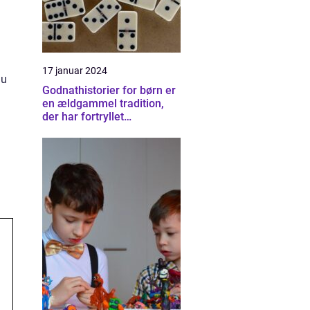
17 januar 2024
du
Godnathistorier for børn er
en ældgammel tradition,
der har fortryllet
generationer af småbørn
verden over