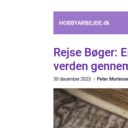
HOBBYARBEJDE.
dk
Rejse Bøger: E
verden gennem
30 december 2023
Peter Mortens