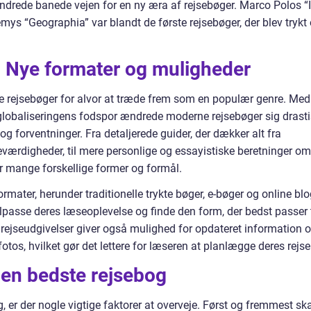
undrede banede vejen for en ny æra af rejsebøger. Marco Polos “I
ys “Geographia” var blandt de første rejsebøger, der blev trykt
 Nye formater og muligheder
te rejsebøger for alvor at træde frem som en populær genre. Med
 globaliseringens fodspor ændrede moderne rejsebøger sig drast
 forventninger. Fra detaljerede guider, der dækker alt fra
eværdigheder, til mere personlige og essayistiske beretninger om
er mange forskellige former og formål.
mater, herunder traditionelle trykte bøger, e-bøger og online blo
ilpasse deres læseoplevelse og finde den form, der bedst passer t
 rejseudgivelser giver også mulighed for opdateret information 
otos, hvilket gør det lettere for læseren at planlægge deres rejse
en bedste rejsebog
, er der nogle vigtige faktorer at overveje. Først og fremmest sk