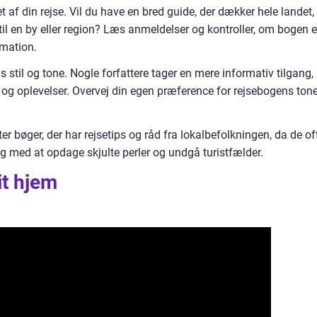
af din rejse. Vil du have en bred guide, der dækker hele landet,
 til en by eller region? Læs anmeldelser og kontroller, om bogen e
rmation.
ns stil og tone. Nogle forfattere tager en mere informativ tilgang,
 og oplevelser. Overvej din egen præference for rejsebogens ton
er bøger, der har rejsetips og råd fra lokalbefolkningen, da de of
ig med at opdage skjulte perler og undgå turistfælder.
it hjem