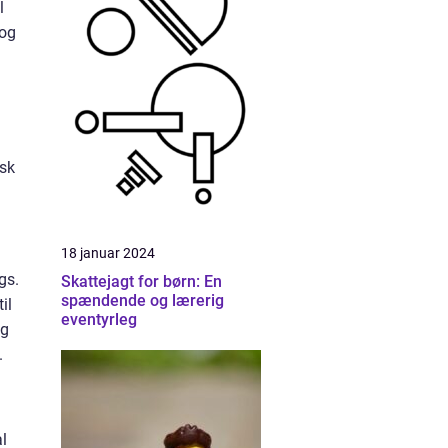
l
 og
isk
18 januar 2024
gs.
Skattejagt for børn: En
spændende og lærerig
il
eventyrleg
og
.
al