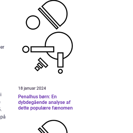
er
18 januar 2024
i
Penalhus børn: En
e
dybdegående analyse af
dette populære fænomen
.
 på