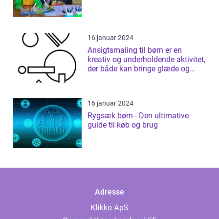
16 januar 2024
Ansigtsmaling til børn er en
kreativ og underholdende aktivitet,
der både kan bringe glæde og
fantas...
16 januar 2024
Rygsæk børn - Den ultimative
guide til køb og brug
Adresse