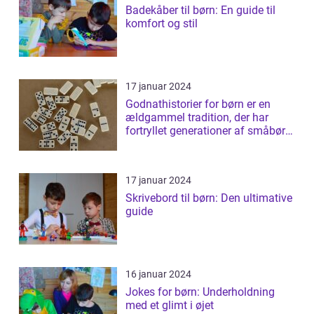
Badekåber til børn: En guide til
komfort og stil
17 januar 2024
Godnathistorier for børn er en
ældgammel tradition, der har
fortryllet generationer af småbørn
verde...
17 januar 2024
Skrivebord til børn: Den ultimative
guide
16 januar 2024
Jokes for børn: Underholdning
med et glimt i øjet